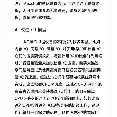
吗？ Apache的默认设置为5s, 若这个时间设置过
长，则可能导致资源无效占有，维持大量空闲进
程，影响服务器性能。
4. 改进I/O 模型
I/O操作根据设备的不同分为很多类型，比如
内存I/O, 网络I/O, 磁盘I/O. 对于网络I/O和磁盘I/O,
它们的速度要慢很多，尽管使用RAID磁盘阵列可通
过并行磁盘磁盘来加快磁盘I/O速度，购买大连独
享网络带宽以及使用高带宽网络适配器可以提高网
络i/O的速度。但这些I/O操作需要内核系统调用来
完成，这些需要CPU来调度，这使得CPU不得不浪
费宝贵的时间来等待慢速I/O操作。我们希望让
CPU足够少的时间在i/O操作的调度上，如何让高
速的CPU和慢速的I/O设备更好地协调工作，是现
代计算机一直探讨的话题。各种I/O模型的本质区