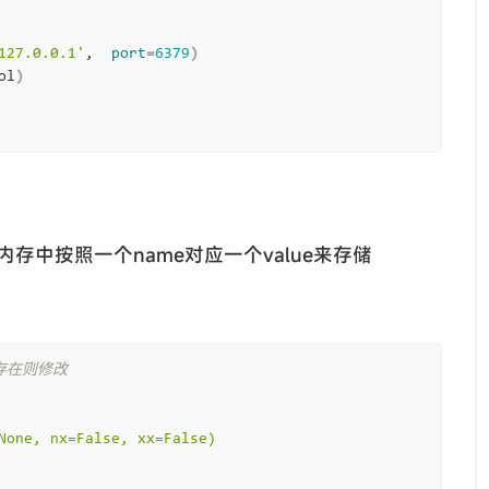
127.0.0.1'
,  
port
=
6379
)
ol
)
ing在内存中按照一个name对应一个value来存储
存在则修改
px=None, nx=False, xx=False)