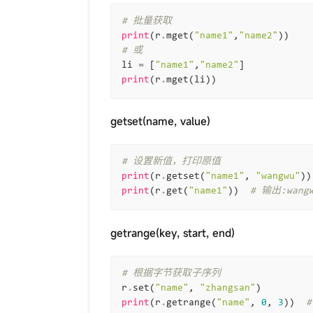
# 批量获取
print
(
r
.
mget
(
"name1"
,
"name2"
))
# 或
li
=
[
"name1"
,
"name2"
]
print
(
r
.
mget
(
li
))
getset(name, value)
# 设置新值，打印原值
print
(
r
.
getset
(
"name1"
,
"wangwu"
))
print
(
r
.
get
(
"name1"
))
# 输出:wang
getrange(key, start, end)
# 根据字节获取子序列
r
.
set
(
"name"
,
"zhangsan"
)
print
(
r
.
getrange
(
"name"
,
0
,
3
))
#