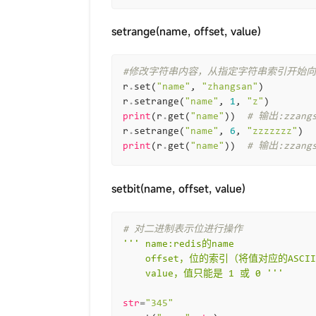
setrange(name, offset, value)
#修改字符串内容，从指定字符串索引开始
r
.
set
(
"name"
,
"zhangsan"
)
r
.
setrange
(
"name"
,
1
,
"z"
)
print
(
r
.
get
(
"name"
))
# 输出:zzang
r
.
setrange
(
"name"
,
6
,
"zzzzzzz"
)
print
(
r
.
get
(
"name"
))
# 输出:zzangs
setbit(name, offset, value)
# 对二进制表示位进行操作
''' name:redis的name
    offset，位的索引（将值对应的A
    value，值只能是 1 或 0 '''
str
=
"345"