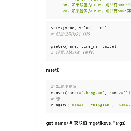
     nx，如果设置为True，则只有nam
     xx，如果设置为True，则只有na
setex
(
name
,
value
,
time
)
# 设置过期时间（秒）
psetex
(
name
,
time_ms
,
value
)
# 设置过期时间（豪秒）
mset()
# 批量设置值
r
.
mset
(
name1
=
'zhangsan'
,
name2
=
'li
# 或
r
.
mget
({
"name1"
:
'zhangsan'
,
"name2
get(name) # 获取值 mget(keys, *args)