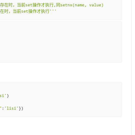
e不存在时，当前set操作才执行,同setnx(name, value)
me存在时，当前set操作才执行'''
si'
)
"
:
'lisi'
})