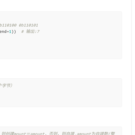
b110100 0b110101
end
=
1
))
# 输出:7
个字节）
则创建mount＝amount，否则，则自增,amount为自增数(整