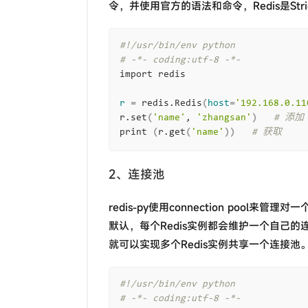
令，并使用官方的语法和命令，Redis是Stric
#!/usr/bin/env python
# -*- coding:utf-8 -*-
import redis

r
=
 redis.Redis
(
host
=
'192.168.0.11
r.set
(
'name'
, 
'zhangsan'
)
# 添加
print 
(
r.get
(
'name'
))
# 获取
2、连接池
redis-py使用connection pool来
默认，每个Redis实例都会维护一个自己的
就可以实现多个Redis实例共享一个连接池
#!/usr/bin/env python
# -*- coding:utf-8 -*-