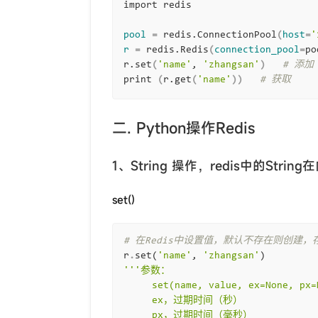
import redis

pool
=
 redis.ConnectionPool
(
host
=
'
r
=
 redis.Redis
(
connection_pool
=
po
r.set
(
'name'
, 
'zhangsan'
)
# 添加
print 
(
r.get
(
'name'
))
# 获取 
二. Python操作Redis
1、String 操作，redis中的Str
set()
# 在Redis中设置值，默认不存在则创建，
r
.
set
(
'name'
,
'zhangsan'
)
'''参数：
     set(name, value, ex=None, 
     ex，过期时间（秒）
     px，过期时间（毫秒）