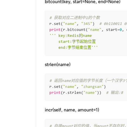
bitcount(key, start=None, end=None)
# 获取对应二进制中1的个数
r
.
set
(
"name"
,
"345"
)
# 0b110011 0
print
(
r
.
bitcount
(
"name"
,
start
=
0
,
''' key:Redis的name
    start:字节起始位置
    end:字节结束位置'''
strlen(name)
# 返回name对应值的字节长度（一个汉字3
r
.
set
(
"name"
,
"zhangsan"
)
print
(
r
.
strlen
(
"name"
))
# 输出:8
incr(self, name, amount=1)
# 自增mount对应的值，当mount不存在时，