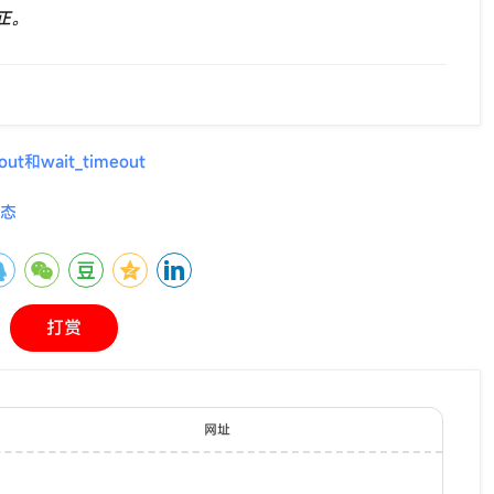
正。
ut和wait_timeout
多态
打赏
网址