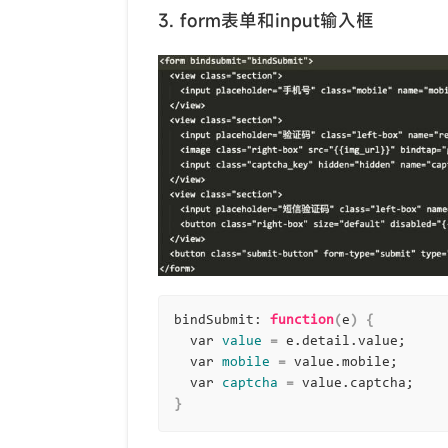
3. form表单和input输入框
bindSubmit: 
function
(
e
)
{
  var 
value
=
 e.detail.value
;
  var 
mobile
=
 value.mobile
;
  var 
captcha
=
 value.captcha
;
}