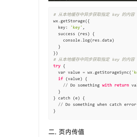
# 从本地缓存中异步获取指定 key 的内容
wx
.
getStorage
({
key
:
'key'
,
success
(
res
)
{
console
.
log
(
res
.
data
)
}
})
# 从本地缓存中同步获取指定 key 的内容
try
{
var
value
=
wx
.
getStorageSync
(
'k
if
(
value
)
{
//
Do
something
with
return
va
}
}
catch
(
e
)
{
//
Do
something
when
catch
error
}
二. 页内传值