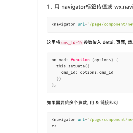
1 . 用 navigator标签传值或 wx.nav
<navigator 
url
=
"/page/component/ne
这里将
参数传入 detail 页面, 然
cms_id=15
onLoad: 
function
(
options
)
{
  this.setData
({
    cms_id: options.cms_id

})
}
如果需要传多个参数, 用 & 链接即可
<navigator 
url
=
"/page/component/n