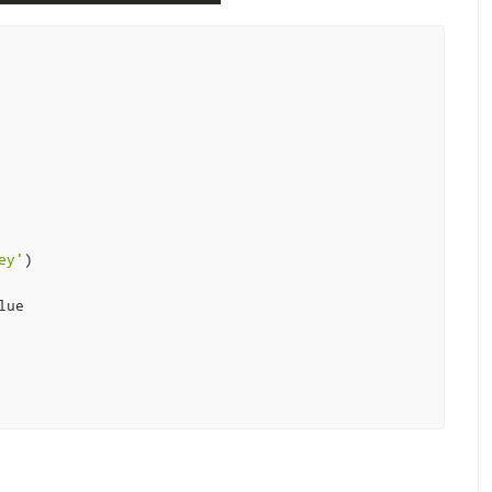
ey'
)
lue