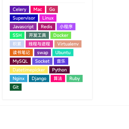
Celery
Mac
Go
Supervisor
Linux
Javascript
Redis
小程序
SSH
开发工具
Docker
积累
线程与进程
Virtualenv
读书笔记
swap
Ubuntu
MySQL
Socket
音乐
Datetimepicker
Python
Nginx
Django
算法
Ruby
Git