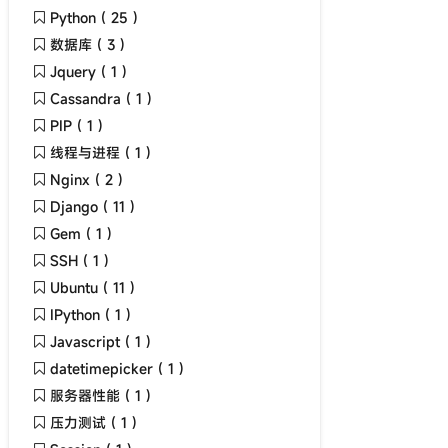
Python ( 25 )
数据库 ( 3 )
Jquery ( 1 )
Cassandra ( 1 )
PIP ( 1 )
线程与进程 ( 1 )
Nginx ( 2 )
Django ( 11 )
Gem ( 1 )
SSH ( 1 )
Ubuntu ( 11 )
IPython ( 1 )
Javascript ( 1 )
datetimepicker ( 1 )
服务器性能 ( 1 )
压力测试 ( 1 )