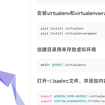
安装virtualenv和virtualenvwr
pip3 install virtualenv

创建目录用来存放虚拟环境
mkdir 
$HOME
打开~/.bashrc文件，并添加
export
WORKON_HOME
=
$HOME
export
VIRTUALENVWRAPPER_PYTHON
=