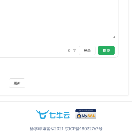
0
字
登录
提交
刷新
杨学峰博客©2021
京ICP备18032767号