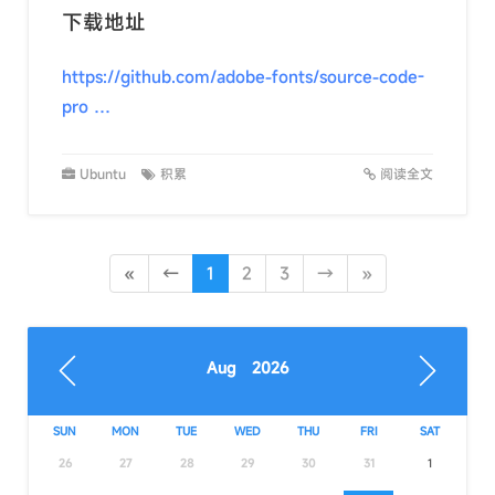
下载地址
https://github.com/adobe-fonts/source-code-
pro …
Ubuntu
积累
阅读全文
«
←
1
2
3
→
»
Aug 2026
SUN
MON
TUE
WED
THU
FRI
SAT
26
27
28
29
30
31
1