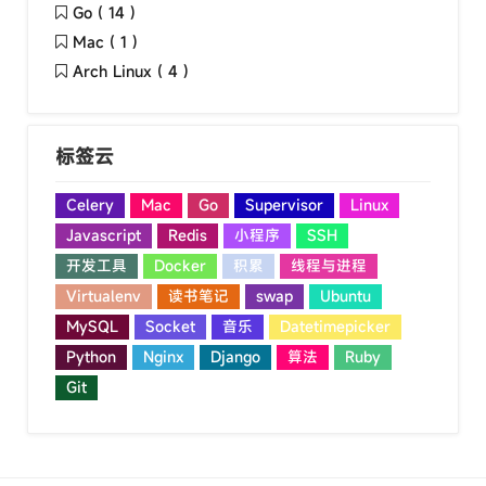
Go ( 14 )
Mac ( 1 )
Arch Linux ( 4 )
标签云
Celery
Mac
Go
Supervisor
Linux
Javascript
Redis
小程序
SSH
开发工具
Docker
积累
线程与进程
Virtualenv
读书笔记
swap
Ubuntu
MySQL
Socket
音乐
Datetimepicker
Python
Nginx
Django
算法
Ruby
Git