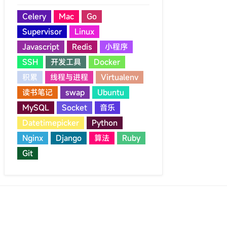
Celery
Mac
Go
Supervisor
Linux
Javascript
Redis
小程序
SSH
开发工具
Docker
积累
线程与进程
Virtualenv
读书笔记
swap
Ubuntu
MySQL
Socket
音乐
Datetimepicker
Python
Nginx
Django
算法
Ruby
Git