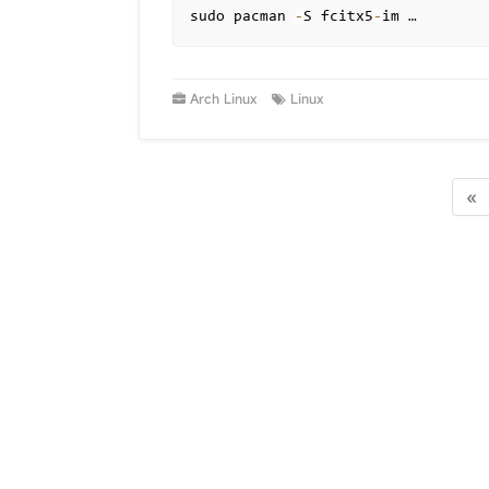
sudo pacman 
-
S fcitx5
-
im …
Arch Linux
Linux
«