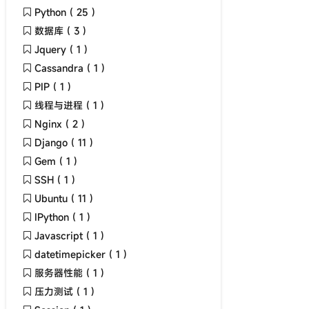
Python ( 25 )
数据库 ( 3 )
Jquery ( 1 )
Cassandra ( 1 )
PIP ( 1 )
线程与进程 ( 1 )
Nginx ( 2 )
Django ( 11 )
Gem ( 1 )
SSH ( 1 )
Ubuntu ( 11 )
IPython ( 1 )
Javascript ( 1 )
datetimepicker ( 1 )
服务器性能 ( 1 )
压力测试 ( 1 )