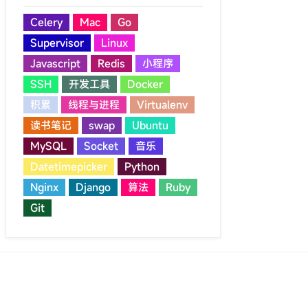
Celery
Mac
Go
Supervisor
Linux
Javascript
Redis
小程序
SSH
开发工具
Docker
积累
线程与进程
Virtualenv
读书笔记
swap
Ubuntu
MySQL
Socket
音乐
Datetimepicker
Python
Nginx
Django
算法
Ruby
Git