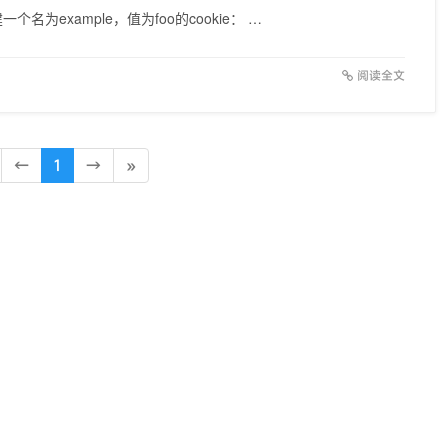
个名为example，值为foo的cookie： …
阅读全文
←
1
→
»