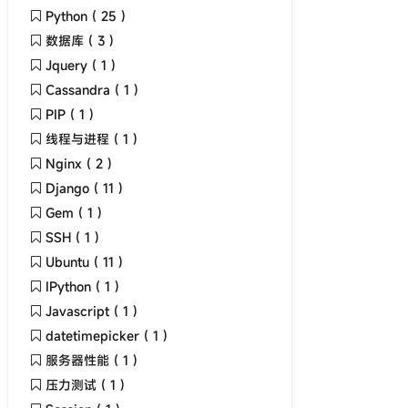
Python ( 25 )
数据库 ( 3 )
Jquery ( 1 )
Cassandra ( 1 )
PIP ( 1 )
线程与进程 ( 1 )
Nginx ( 2 )
Django ( 11 )
Gem ( 1 )
SSH ( 1 )
Ubuntu ( 11 )
IPython ( 1 )
Javascript ( 1 )
datetimepicker ( 1 )
服务器性能 ( 1 )
压力测试 ( 1 )