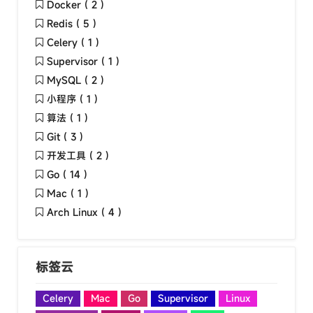
Docker ( 2 )
Redis ( 5 )
Celery ( 1 )
Supervisor ( 1 )
MySQL ( 2 )
小程序 ( 1 )
算法 ( 1 )
Git ( 3 )
开发工具 ( 2 )
Go ( 14 )
Mac ( 1 )
Arch Linux ( 4 )
标签云
Celery
Mac
Go
Supervisor
Linux