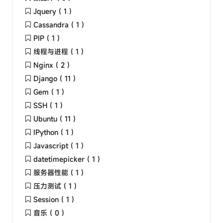
Jquery ( 1 )
Cassandra ( 1 )
PIP ( 1 )
线程与进程 ( 1 )
Nginx ( 2 )
Django ( 11 )
Gem ( 1 )
SSH ( 1 )
Ubuntu ( 11 )
IPython ( 1 )
Javascript ( 1 )
datetimepicker ( 1 )
服务器性能 ( 1 )
压力测试 ( 1 )
Session ( 1 )
音乐 ( 0 )