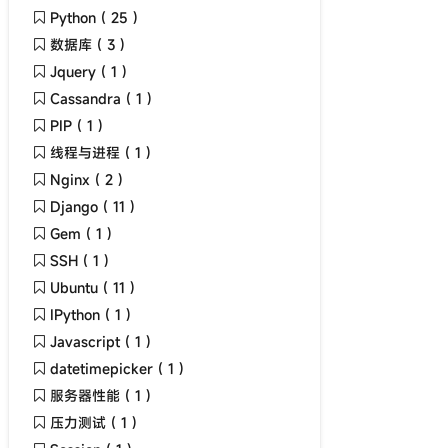
Python ( 25 )
数据库 ( 3 )
Jquery ( 1 )
Cassandra ( 1 )
PIP ( 1 )
线程与进程 ( 1 )
Nginx ( 2 )
Django ( 11 )
Gem ( 1 )
SSH ( 1 )
Ubuntu ( 11 )
IPython ( 1 )
Javascript ( 1 )
datetimepicker ( 1 )
服务器性能 ( 1 )
压力测试 ( 1 )