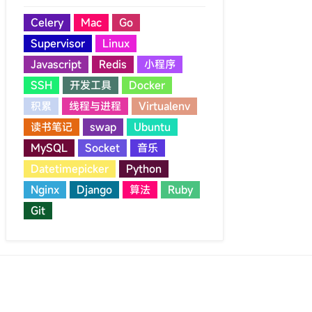
Celery
Mac
Go
Supervisor
Linux
Javascript
Redis
小程序
SSH
开发工具
Docker
积累
线程与进程
Virtualenv
读书笔记
swap
Ubuntu
MySQL
Socket
音乐
Datetimepicker
Python
Nginx
Django
算法
Ruby
Git