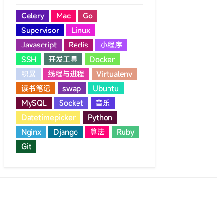
Celery
Mac
Go
Supervisor
Linux
Javascript
Redis
小程序
SSH
开发工具
Docker
积累
线程与进程
Virtualenv
读书笔记
swap
Ubuntu
MySQL
Socket
音乐
Datetimepicker
Python
Nginx
Django
算法
Ruby
Git