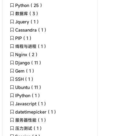
Python ( 25 )
数据库 ( 3 )
Jquery ( 1 )
Cassandra ( 1 )
PIP ( 1 )
线程与进程 ( 1 )
Nginx ( 2 )
Django ( 11 )
Gem ( 1 )
SSH ( 1 )
Ubuntu ( 11 )
IPython ( 1 )
Javascript ( 1 )
datetimepicker ( 1 )
服务器性能 ( 1 )
压力测试 ( 1 )