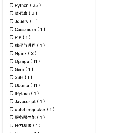
Python ( 25 )
数据库 ( 3 )
Jquery ( 1 )
Cassandra ( 1 )
PIP ( 1 )
线程与进程 ( 1 )
Nginx ( 2 )
Django ( 11 )
Gem ( 1 )
SSH ( 1 )
Ubuntu ( 11 )
IPython ( 1 )
Javascript ( 1 )
datetimepicker ( 1 )
服务器性能 ( 1 )
压力测试 ( 1 )