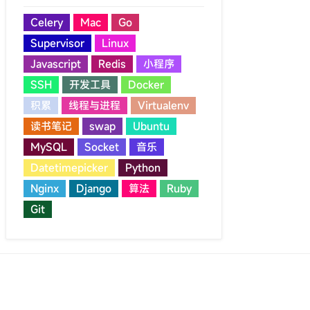
Celery
Mac
Go
Supervisor
Linux
Javascript
Redis
小程序
SSH
开发工具
Docker
积累
线程与进程
Virtualenv
读书笔记
swap
Ubuntu
MySQL
Socket
音乐
Datetimepicker
Python
Nginx
Django
算法
Ruby
Git