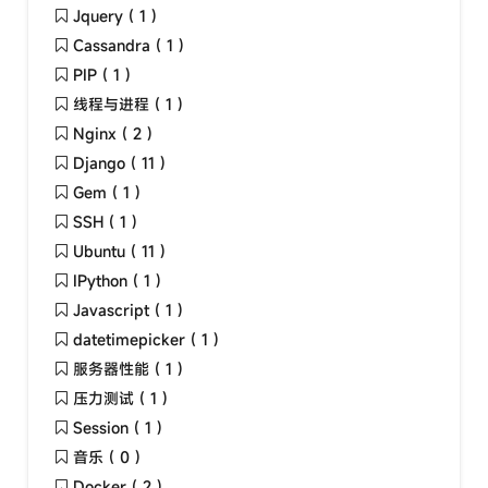
Jquery ( 1 )
Cassandra ( 1 )
PIP ( 1 )
线程与进程 ( 1 )
Nginx ( 2 )
Django ( 11 )
Gem ( 1 )
SSH ( 1 )
Ubuntu ( 11 )
IPython ( 1 )
Javascript ( 1 )
datetimepicker ( 1 )
服务器性能 ( 1 )
压力测试 ( 1 )
Session ( 1 )
音乐 ( 0 )
Docker ( 2 )