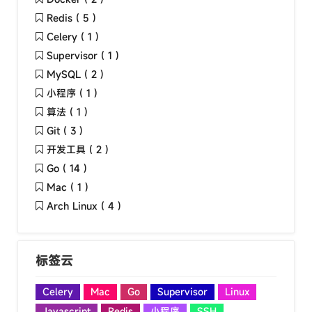
Redis ( 5 )
Celery ( 1 )
Supervisor ( 1 )
MySQL ( 2 )
小程序 ( 1 )
算法 ( 1 )
Git ( 3 )
开发工具 ( 2 )
Go ( 14 )
Mac ( 1 )
Arch Linux ( 4 )
标签云
Celery
Mac
Go
Supervisor
Linux
Javascript
Redis
小程序
SSH