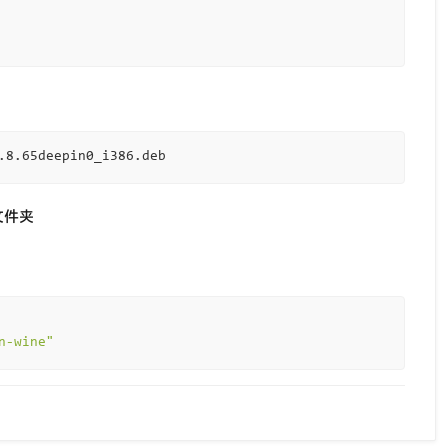
文件夹
n-wine"