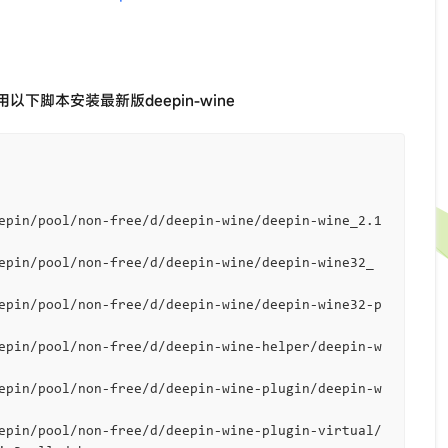
用以下脚本安装最新版deepin-wine
epin/pool/non-free/d/deepin-wine/deepin-wine_2.1
epin/pool/non-free/d/deepin-wine/deepin-wine32_
epin/pool/non-free/d/deepin-wine/deepin-wine32-p
epin/pool/non-free/d/deepin-wine-helper/deepin-w
epin/pool/non-free/d/deepin-wine-plugin/deepin-w
epin/pool/non-free/d/deepin-wine-plugin-virtual/