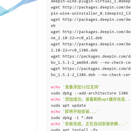
deepin-wine-plugin-virtual_1.0deepi
wget http://packages.deepin.com/de
pin-wine-uninstaller_0.1deepin2_i38
wget http://packages.deepin.com/de
eb

wget http://packages.deepin.com/de
ne_2.18-22~rc0_all.deb

wget http://packages.deepin.com/de
2.18-22~rc0_i386.deb

wget https://packages.deepin.com/d
bo_1.5.1-2_amd64.deb --no-check-cer
wget https://packages.deepin.com/d
bo_1.5.1-2_i386.deb --no-check-cert
echo
'准备添加32位支持'
echo
'添加成功，准备刷新apt缓存信息..
echo
'即将开始安装...'
echo
'安装完成，正在自动安装依赖...'
sudo apt install -fy
