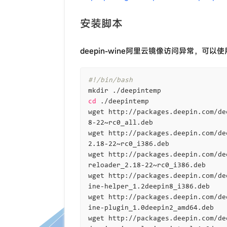
安装脚本
deepin-wine阿里云镜像访问异常，可以使
#!/bin/bash
cd
 ./deepintemp

wget http://packages.deepin.com/de
8-22~rc0_all.deb

wget http://packages.deepin.com/de
2.18-22~rc0_i386.deb

wget http://packages.deepin.com/de
reloader_2.18-22~rc0_i386.deb

wget http://packages.deepin.com/de
ine-helper_1.2deepin8_i386.deb

wget http://packages.deepin.com/de
ine-plugin_1.0deepin2_amd64.deb

wget http://packages.deepin.com/de