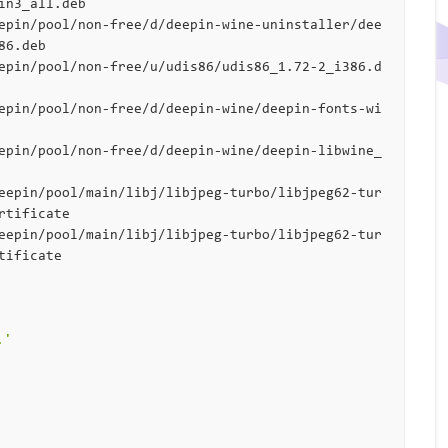
n3_all.deb

epin/pool/non-free/d/deepin-wine-uninstaller/dee
6.deb

epin/pool/non-free/u/udis86/udis86_1.72-2_i386.d
epin/pool/non-free/d/deepin-wine/deepin-fonts-wi
epin/pool/non-free/d/deepin-wine/deepin-libwine_
eepin/pool/main/libj/libjpeg-turbo/libjpeg62-tur
tificate

eepin/pool/main/libj/libjpeg-turbo/libjpeg62-tur
ificate

.'