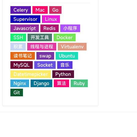
Celery
Mac
Go
Supervisor
Linux
Javascript
Redis
小程序
SSH
开发工具
Docker
积累
线程与进程
Virtualenv
读书笔记
swap
Ubuntu
MySQL
Socket
音乐
Datetimepicker
Python
Nginx
Django
算法
Ruby
Git