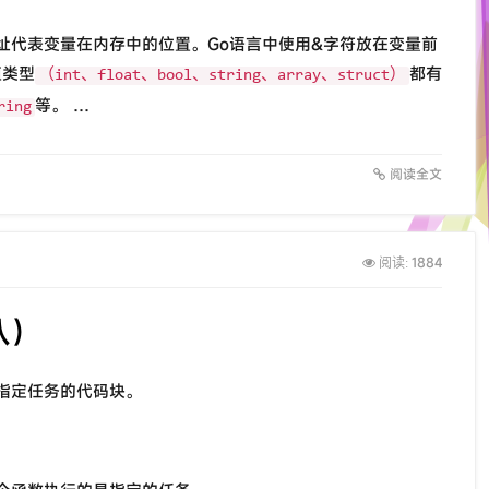
址代表变量在内存中的位置。Go语言中使用&字符放在变量前
值类型
都有
（int、float、bool、string、array、struct）
等。 …
ring
阅读全文
1884
阅读:
八）
指定任务的代码块。