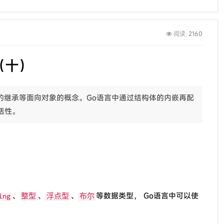
2160
阅读:
（十）
类”的继承等面向对象的概念。Go语言中通过结构体的内嵌再配
活性。
、
、
、
等数据类型， Go语言中可以使
ing
整型
浮点型
布尔