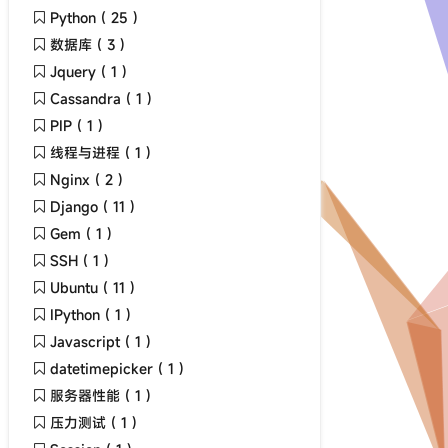
Python ( 25 )
数据库 ( 3 )
Jquery ( 1 )
Cassandra ( 1 )
PIP ( 1 )
线程与进程 ( 1 )
Nginx ( 2 )
Django ( 11 )
Gem ( 1 )
SSH ( 1 )
Ubuntu ( 11 )
IPython ( 1 )
Javascript ( 1 )
datetimepicker ( 1 )
服务器性能 ( 1 )
压力测试 ( 1 )