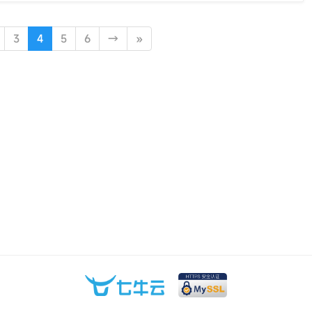
3
4
5
6
→
»